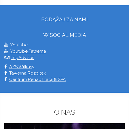
PODĄŻAJ ZA NAMI
W SOCIAL MEDIA
Youtube
Youtube Tawerna
TripAdvisor
AZS Wilkasy
Tawerna Rozbitek
Centrum Rehabilitacji & SPA
O NAS